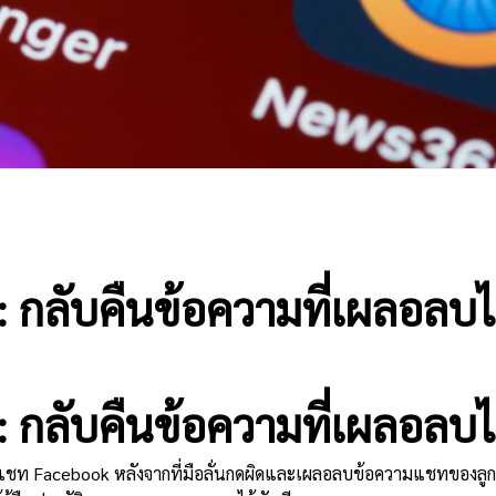
k: กลับคืนข้อความที่เผลอลบไ
k: กลับคืนข้อความที่เผลอลบไ
ธีกู้แชท Facebook หลังจากที่มือลั่นกดผิดและเผลอลบข้อความแชทของลูก