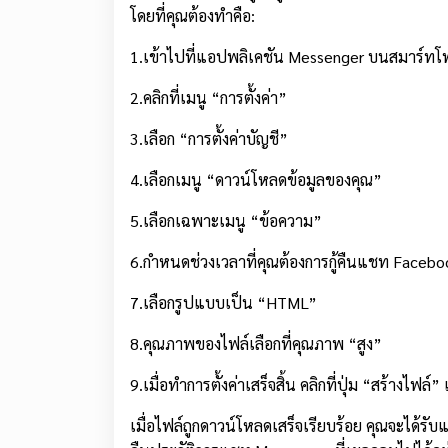
โดยที่คุณต้องทำคือ:
1.เข้าไปที่แอปพลิเคชัน Messenger บนสมาร์ทโ
2.คลิกที่เมนู “การตั้งค่า”
3.เลือก “การตั้งค่าบัญชี”
4.เลือกเมนู “ดาวน์โหลดข้อมูลของคุณ”
5.เลือกเฉพาะเมนู “ข้อความ”
6.กำหนดช่วงเวลาที่คุณต้องการกู้คืนแชท Facebo
7.เลือกรูปแบบเป็น “HTML”
8.คุณภาพของไฟล์เลือกที่คุณภาพ “สูง”
9.เมื่อทำการตั้งค่าเสร็จสิ้น คลิกที่ปุ่ม “สร้างไฟล์”
เมื่อไฟล์ถูกดาวน์โหลดเสร็จเรียบร้อย คุณจะได้รั