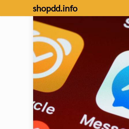
Skip
shopdd.info
to
content