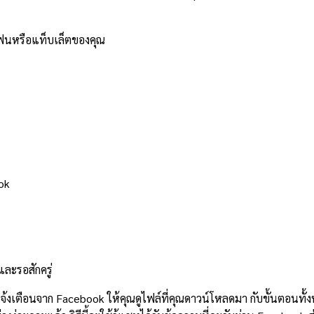
ฟนหรือแท็บเล็ตของคุณ
ok
 และรอสักครู่
บแจ้งเตือนจาก Facebook ให้คุณดูไฟล์ที่คุณดาวน์โหลดมา กับขั้นตอนทั