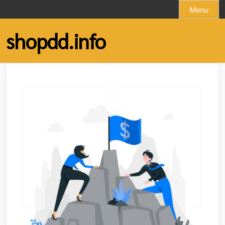
Skip
Menu
to
content
shopdd.info