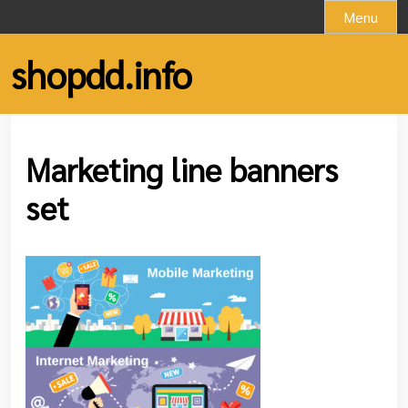
Skip
Menu
to
content
shopdd.info
Marketing line banners
set