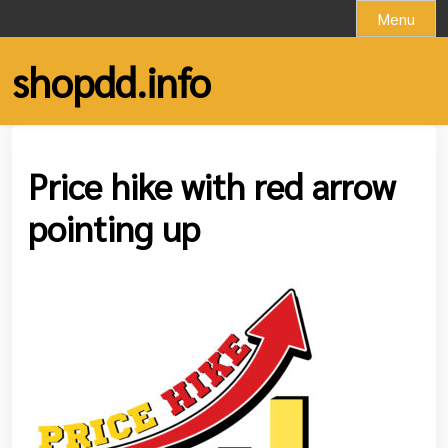
Skip
Menu
to
content
shopdd.info
Price hike with red arrow
pointing up