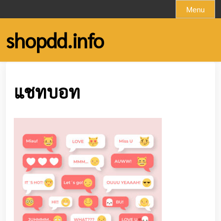
Skip
Menu
to
content
shopdd.info
แชทบอท