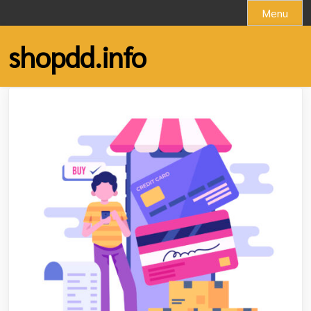
Skip
Menu
to
content
shopdd.info