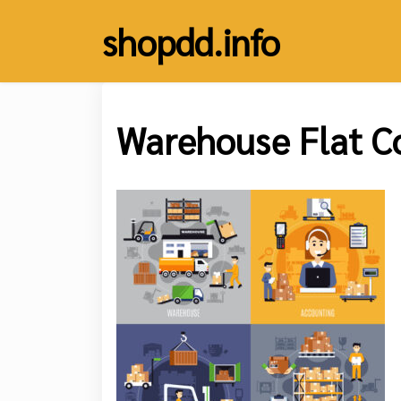
Skip
shopdd.info
to
content
Warehouse Flat C