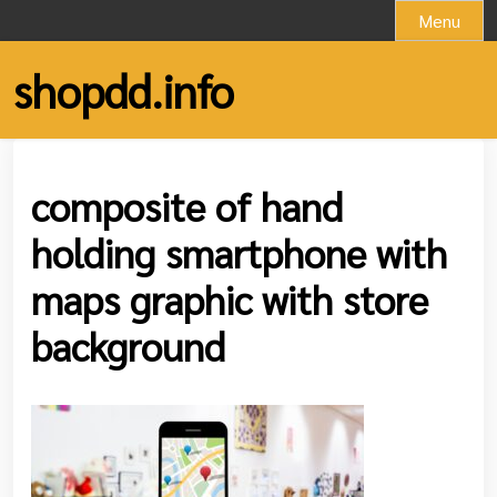
Skip
Menu
to
content
shopdd.info
composite of hand
holding smartphone with
maps graphic with store
background