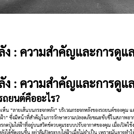
ัง : ความสำคัญและการดูแ
ัง : ความสำคัญและการดูแ
รถยนต์คืออะไร?
ตเห็น “ลายเส้นบนกระจกหลัง” บริเวณกระจกหลังของรถยนต์ของคุณ แต่ล
ล่ฝ้า” ซึ่งมีหน้าที่สำคัญในการรักษาความปลอดภัยขณะขับขี่ในสภาพอากา
ารกดปุ่มไล่ฝ้าที่อยู่บนสวิตช์ควบคุมระบบปรับอากาศของคุณ เมื่อเปิดใช
งได้ชัดเจนขึ้น อย่าลืมปิดระบบไล่ฝ้าเมื่อไม่จำเป็น เพราะมันอาจทำให้