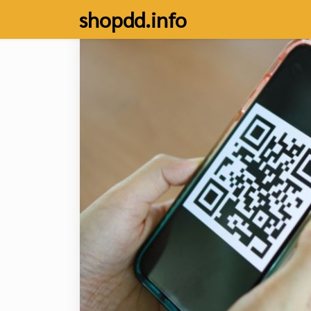
Skip
shopdd.info
to
content