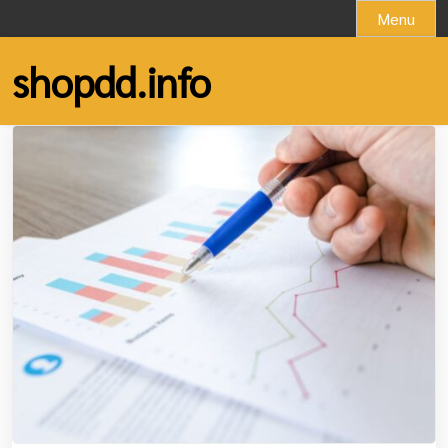
Skip
Menu
to
content
shopdd.info