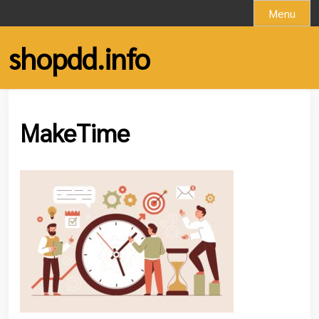
Skip
Menu
to
content
shopdd.info
MakeTime