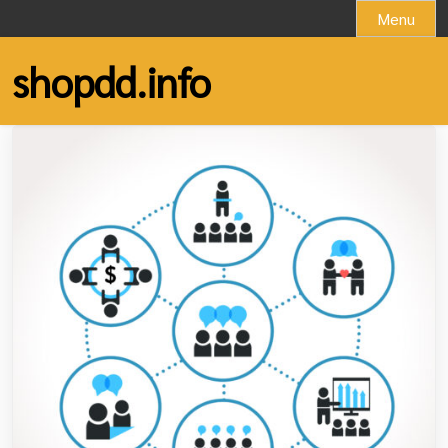
Skip
Menu
to
content
shopdd.info