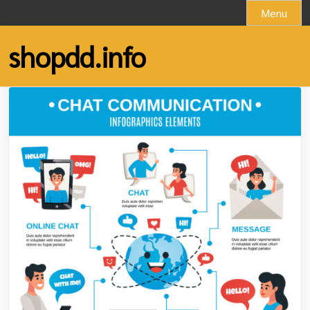
Skip
Menu
to
content
shopdd.info