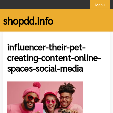
Skip
Menu
to
content
shopdd.info
influencer-their-pet-
creating-content-online-
spaces-social-media