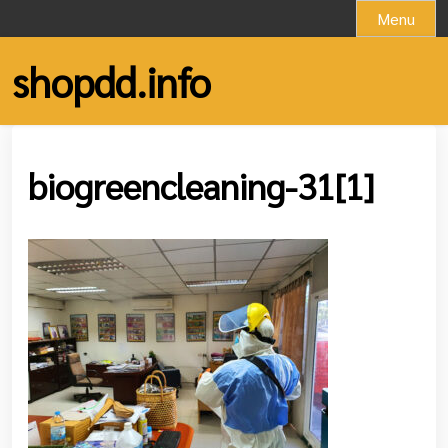
Skip
Menu
to
content
shopdd.info
biogreencleaning-31[1]