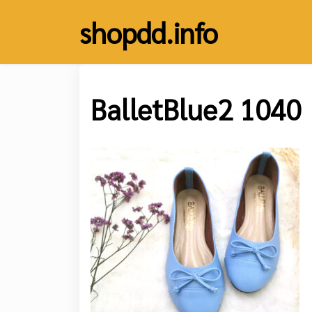
Skip
shopdd.info
to
content
BalletBlue2 1040