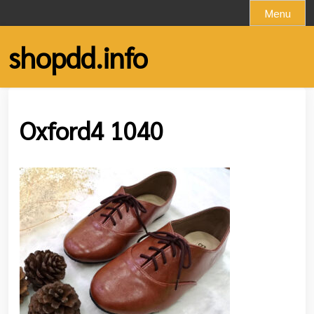
Skip
Menu
to
content
shopdd.info
Oxford4 1040