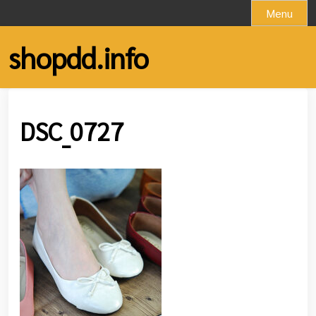
Skip
Menu
to
content
shopdd.info
DSC_0727