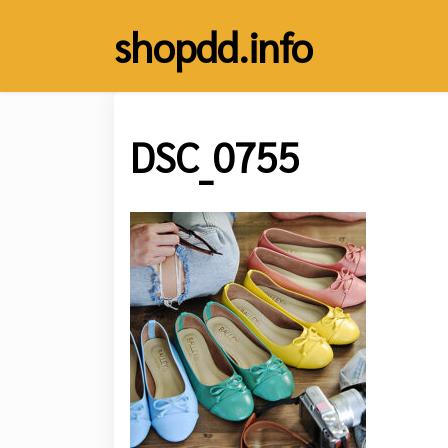
Skip
shopdd.info
to
content
DSC_0755