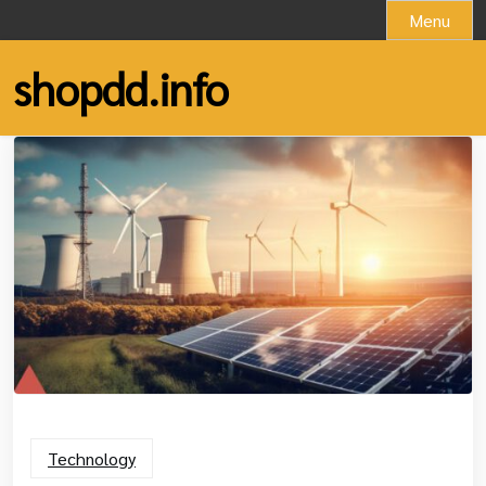
Skip
Menu
to
content
shopdd.info
Technology