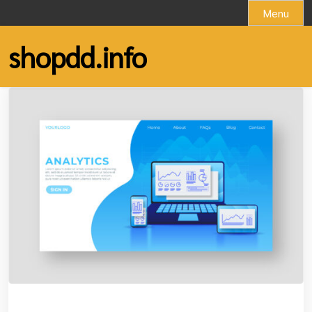
Skip
Menu
to
content
shopdd.info