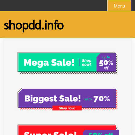
Skip
Menu
to
content
shopdd.info