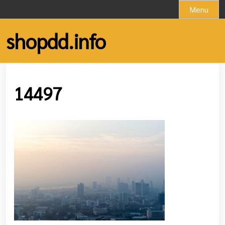
Skip
Menu
to
content
shopdd.info
14497