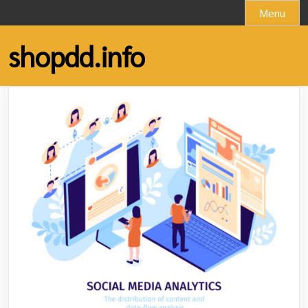
Skip
Menu
to
content
shopdd.info