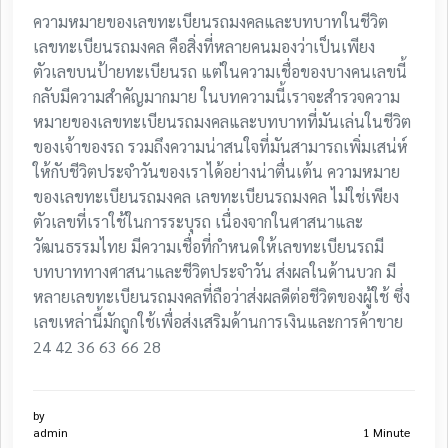
ความหมายของเลขทะเบียนรถมงคลและบทบาทในชีวิต
เลขทะเบียนรถมงคล คือสิ่งที่หลายคนมองว่าเป็นเพียง
ตัวเลขบนป้ายทะเบียนรถ แต่ในความเชื่อของบางคนเลขนี้
กลับมีความสำคัญมากมาย ในบทความนี้เราจะสำรวจความ
หมายของเลขทะเบียนรถมงคลและบทบาทที่มันเล่นในชีวิต
ของเจ้าของรถ รวมถึงความน่าสนใจที่มันสามารถเพิ่มเสน่ห์
ให้กับชีวิตประจำวันของเราได้อย่างน่าตื่นเต้น ความหมาย
ของเลขทะเบียนรถมงคล เลขทะเบียนรถมงคล ไม่ใช่เพียง
ตัวเลขที่เราใช้ในการระบุรถ เนื่องจากในศาสนาและ
วัฒนธรรมไทย มีความเชื่อที่กำหนดให้เลขทะเบียนรถมี
บทบาททางศาสนาและชีวิตประจำวัน ส่งผลในด้านบวก มี
หลายเลขทะเบียนรถมงคลที่ถือว่าส่งผลดีต่อชีวิตของผู้ใช้ ซึ่ง
เลขเหล่านี้มักถูกใช้เพื่อส่งเสริมด้านการเงินและการค้าขาย
24 42 36 63 66 28
by
admin
1 Minute