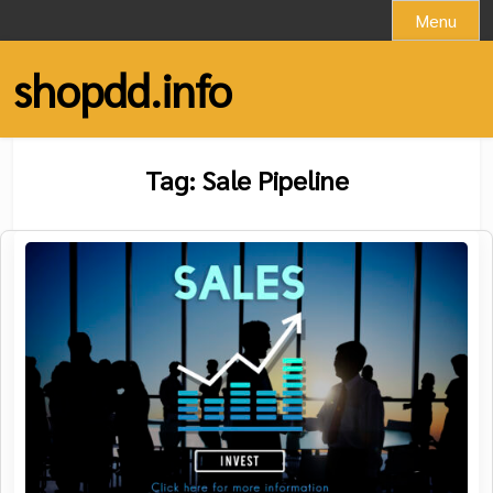
Skip
Menu
to
content
shopdd.info
Tag:
Sale Pipeline