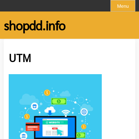
Skip
Menu
to
content
shopdd.info
UTM