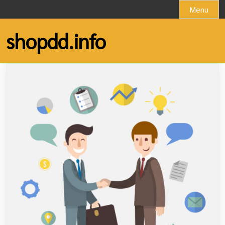
Skip
Menu
to
content
shopdd.info