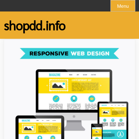
Skip
Menu
to
content
shopdd.info