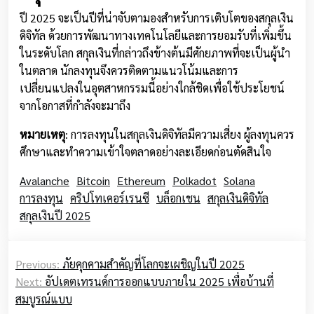
ปี 2025 จะเป็นปีที่น่าจับตามองสำหรับการเติบโตของสกุลเงิน
ดิจิทัล ด้วยการพัฒนาทางเทคโนโลยีและการยอมรับที่เพิ่มขึ้น
ในระดับโลก สกุลเงินที่กล่าวถึงข้างต้นมีศักยภาพที่จะเป็นผู้นำ
ในตลาด นักลงทุนจึงควรติดตามแนวโน้มและการ
เปลี่ยนแปลงในอุตสาหกรรมนี้อย่างใกล้ชิดเพื่อใช้ประโยชน์
จากโอกาสที่กำลังจะมาถึง
หมายเหตุ
: การลงทุนในสกุลเงินดิจิทัลมีความเสี่ยง ผู้ลงทุนควร
ศึกษาและทำความเข้าใจตลาดอย่างละเอียดก่อนตัดสินใจ
Avalanche
Bitcoin
Ethereum
Polkadot
Solana
การลงทุน
คริปโทเคอร์เรนซี
บล็อกเชน
สกุลเงินดิจิทัล
สกุลเงินปี 2025
Post
Previous:
ภัยคุกคามสำคัญที่โลกจะเผชิญในปี 2025
navigation
Next:
อัปเดตเทรนด์การออกแบบภายใน 2025 เพื่อบ้านที่
สมบูรณ์แบบ