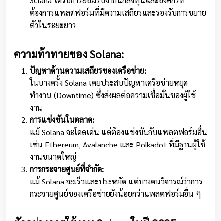
Solana ได้รับการยอมรับจากนักลงทุนและองค์กรที่
ต้องการแพลตฟอร์มที่มีความเสถียรและรองรับการขยาย
ตัวในระยะยาว
ความท้าทายของ Solana:
ปัญหาด้านความเสถียรของเครือข่าย:
ในบางครั้ง Solana เคยประสบปัญหาเครือข่ายหยุด
ทำงาน (Downtime) ซึ่งส่งผลต่อความเชื่อมั่นของผู้ใช้
งาน
การแข่งขันในตลาด:
แม้ Solana จะโดดเด่น แต่ต้องแข่งขันกับแพลตฟอร์มอื่น
เช่น Ethereum, Avalanche และ Polkadot ที่มีฐานผู้ใช้
งานขนาดใหญ่
การกระจายศูนย์ที่จำกัด:
แม้ Solana จะเร็วและประหยัด แต่บางคนวิจารณ์ว่าการ
กระจายศูนย์ของเครือข่ายยังน้อยกว่าแพลตฟอร์มอื่น ๆ