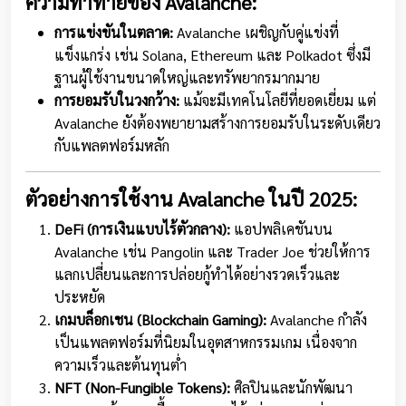
ความท้าทายของ Avalanche:
การแข่งขันในตลาด:
Avalanche เผชิญกับคู่แข่งที่
แข็งแกร่ง เช่น Solana, Ethereum และ Polkadot ซึ่งมี
ฐานผู้ใช้งานขนาดใหญ่และทรัพยากรมากมาย
การยอมรับในวงกว้าง:
แม้จะมีเทคโนโลยีที่ยอดเยี่ยม แต่
Avalanche ยังต้องพยายามสร้างการยอมรับในระดับเดียว
กับแพลตฟอร์มหลัก
ตัวอย่างการใช้งาน Avalanche ในปี 2025:
DeFi (การเงินแบบไร้ตัวกลาง):
แอปพลิเคชันบน
Avalanche เช่น Pangolin และ Trader Joe ช่วยให้การ
แลกเปลี่ยนและการปล่อยกู้ทำได้อย่างรวดเร็วและ
ประหยัด
เกมบล็อกเชน (Blockchain Gaming):
Avalanche กำลัง
เป็นแพลตฟอร์มที่นิยมในอุตสาหกรรมเกม เนื่องจาก
ความเร็วและต้นทุนต่ำ
NFT (Non-Fungible Tokens):
ศิลปินและนักพัฒนา