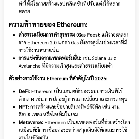
ทำให้มีโอกาสสร้างแอปพลิเคชันที่ปรับแต่งได้หลาก
หลาย
ความท้าทายของ Ethereum:
ค่าธรรมเนียมการทำธุรกรรม (Gas Fees):
แม้ว่าจะลดลง
จาก Ethereum 2.0 แต่ค่า Gas ยังอาจสูงในช่วงเวลาที่มี
การใช้งานหนาแน่น
การแข่งขันจากแพลตฟอร์มอื่น:
เช่น Solana และ
Avalanche ที่มีความเร็วสูงและค่าธรรมเนียมต่ำ
ตัวอย่างการใช้งาน Ethereum ที่สำคัญในปี 2025:
DeFi:
Ethereum เป็นแกนหลักของระบบการเงินที่ไร้
ตัวกลาง เช่น การปล่อยกู้ การแลกเปลี่ยน และการลงทุน
NFT:
การสร้างและซื้อขายสินทรัพย์ดิจิทัล เช่น งาน
ศิลปะ เพลง หรือไอเท็มในเกม
Metaverse:
Ethereum เป็นแพลตฟอร์มที่ช่วยสร้างโลก
เสมือนที่มีการเชื่อมต่อระหว่างสกุลเงินดิจิทัลและการใช้
งานในชีวิตจริง