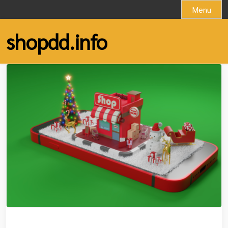
Skip
Menu
to
content
shopdd.info