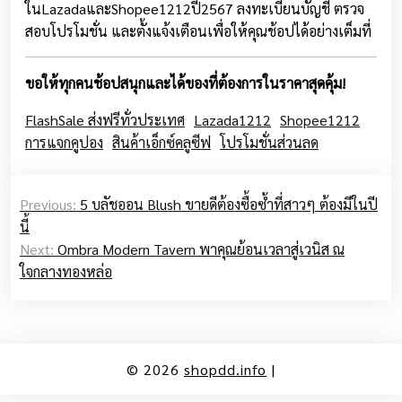
ในLazadaและShopee1212ปี2567 ลงทะเบียนบัญชี ตรวจ
สอบโปรโมชั่น และตั้งแจ้งเตือนเพื่อให้คุณช้อปได้อย่างเต็มที่
ขอให้ทุกคนช้อปสนุกและได้ของที่ต้องการในราคาสุดคุ้ม!
FlashSale ส่งฟรีทั่วประเทศ
Lazada1212
Shopee1212
การแจกคูปอง
สินค้าเอ็กซ์คลูซีฟ
โปรโมชั่นส่วนลด
Post
Previous:
5 บลัชออน Blush ขายดีต้องซื้อซ้ำที่สาวๆ ต้องมีในปี
navigation
นี้
Next:
Ombra Modern Tavern พาคุณย้อนเวลาสู่เวนิส ณ
ใจกลางทองหล่อ
© 2026
shopdd.info
|