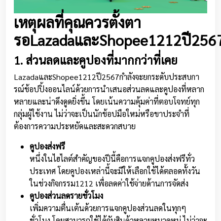
เหตุผลที่คุณควรตั้งตา
รอLazadaและShopee1212ปี256
1. ส่วนลดและคูปองที่มากกว่าที่เคย
LazadaและShopee1212ปี2567กำลังจะยกระดับประสบกา
รณ์ช้อปปิ้งออนไลน์ด้วยการนำเสนอส่วนลดและคูปองที่หลาก
หลายและน่าดึงดูดยิ่งขึ้น โดยเน้นความคุ้มค่าที่ตอบโจทย์ทุก
กลุ่มผู้ใช้งาน ไม่ว่าจะเป็นนักช้อปมือใหม่หรือขาประจำที่
ต้องการความประหยัดและสะดวกสบาย
คูปองส่งฟรี
หนึ่งในไฮไลต์สำคัญของปีนี้คือการแจกคูปองส่งฟรีทั่ว
ประเทศ โดยคูปองเหล่านี้จะมีให้เลือกใช้ได้ตลอดทั้งวัน
ในช่วงกิจกรรม1212 เพื่อลดค่าใช้จ่ายด้านการจัดส่ง
คูปองส่วนลดรายชั่วโมง
เพิ่มความตื่นเต้นด้วยการแจกคูปองส่วนลดในทุกๆ
ชั่วโมง โดยสามารถใช้ได้กับสินค้าหลายหมวดหมู่ ไม่ว่าจะ