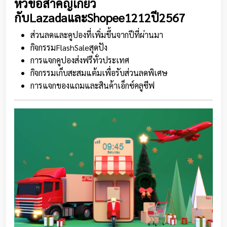
หัวข้อสำคัญเกี่ยว
กับLazadaและShopee1212ปี2567
ส่วนลดและคูปองที่เพิ่มขึ้นจากปีที่ผ่านมา
กิจกรรมFlashSaleสุดปัง
การแจกคูปองส่งฟรีทั่วประเทศ
กิจกรรมเก็บสะสมแต้มเพื่อรับส่วนลดพิเศษ
การแจกของแถมและสินค้าเอ็กซ์คลูซีฟ