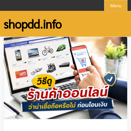
Skip
Menu
to
content
shopdd.info