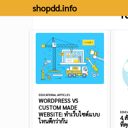
Skip
shopdd.info
T
to
content
EDUCATIONAL ARTICLES
WORDPRESS VS
CUSTOM MADE
EDUCA
WEBSITE: ทำเว็บไซต์แบบ
4 ส
ไหนดีกว่ากัน
ที่