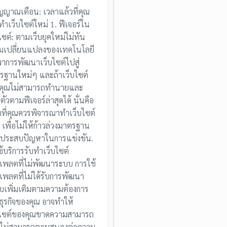
ัญญาณเตือน: เวลาแล้วที่คุณ
ำเว็บไซต์ใหม่ 1. ฟีเจอร์ใน
ไซต์: ตามเว็บยุคใหม่ไม่ทัน
มเปลี่ยนแปลงของเทคโนโลยี
าการพัฒนาเว็บไซต์ไปสู่
รฐานใหม่ๆ และถ้าเว็บไซต์
คุณไม่สามารถทำนายและ
ตัวตามฟีเจอร์ล่าสุดได้ นั่นคือ
าที่คุณควรพิจารณาทำเว็บไซต์
 เพื่อไม่ให้ก้าวล่วงมาตรฐาน
ประสบปัญหาในการแข่งขัน.
ช้บริการรับทำเว็บไซต์
เพลตที่ไม่พัฒนาระบบ การใช้
เพลตที่ไม่ได้รับการพัฒนา
บเพิ่มเติมตามความต้องการ
ธุรกิจของคุณ อาจทำให้
บไซต์ของคุณขาดความสามารถ
ไม่สามารถตอบสนองต่อความ