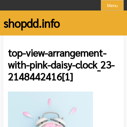
Skip
Menu
to
content
shopdd.info
top-view-arrangement-
with-pink-daisy-clock_23-
2148442416[1]